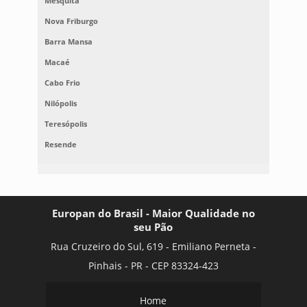
Mesquita
Nova Friburgo
Barra Mansa
Macaé
Cabo Frio
Nilópolis
Teresópolis
Resende
Europan do Brasil - Maior Qualidade no
seu Pão
Rua Cruzeiro do Sul, 619 - Emiliano Perneta -
Pinhais - PR - CEP 83324-423
Home