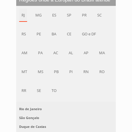
RJ
MG
ES
SP
PR
SC
RS
PE
BA
CE
GO e DF
AM
PA
AC
AL
AP
MA
MT
MS
PB
PI
RN
RO
RR
SE
TO
Rio de Janeiro
São Gonçalo
Duque de Caxias