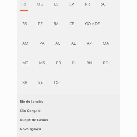
RJ
MG
ES
SP
PR
SC
RS
PE
BA
CE
GO e DF
AM
PA
AC
AL
AP
MA
MT
MS
PB
PI
RN
RO
RR
SE
TO
Rio de Janeiro
São Gonçalo
Duque de Caxias
Nova Iguaçu