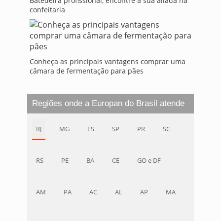
Batedeira profissional, encontre a sua aliada na
confeitaria
Conheça as principais vantagens comprar uma
câmara de fermentação para pães
Regiões onde a Europan do Brasil atende
RJ
MG
ES
SP
PR
SC
RS
PE
BA
CE
GO e DF
AM
PA
AC
AL
AP
MA